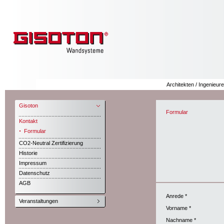
Architekten / Ingenieure
Gisoton
Formular
Kontakt
Formular
CO2-Neutral Zertifizierung
Historie
Impressum
Datenschutz
AGB
Anrede *
Veranstaltungen
Vorname *
Nachname *