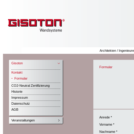
Architekten / Ingenieure
Gisoton
Formular
Kontakt
Formular
CO2-Neutral Zertifizierung
Historie
Impressum
Datenschutz
AGB
Anrede *
Veranstaltungen
Vorname *
Nachname *