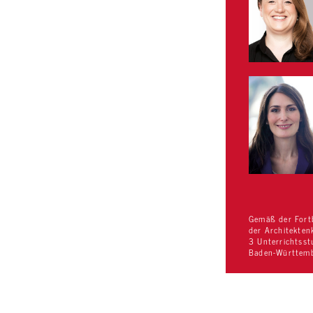
Gemäß der Fortb
der Architekte
3 Unterrichtsst
Baden-Württemb